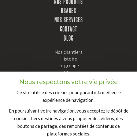
NOS PRODUITS
USAGES
NOS SERVICES
CONTACT
BLOG
Nos chantiers
Histoire
Le groupe
Blog
Nous respectons votre vie privée
Restez informés, inscrivez vous à notre newsletter :
Ce site utilise des cookies pour garantir la meilleure
Valider
expérience de navigation.
En poursuivant votre navigation, vous acceptez le dépôt de
FR
|
EN
cookies tiers destinés à vous proposer des vidéos, des
Mentions légales
boutons de partage, des remontées de contenus de
plateformes sociales.